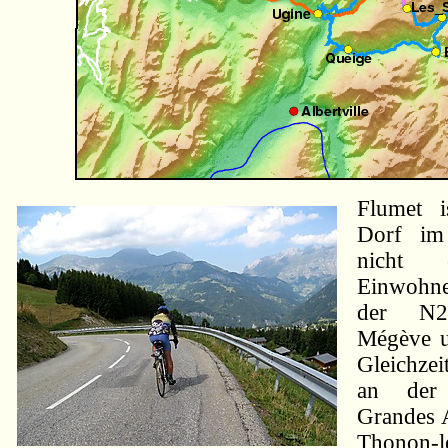
Flumet i
Dorf im
nicht 
Einwohner
der N2
Mégève un
Gleichzeit
an der
Grandes A
Thonon-