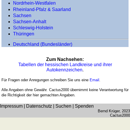
Baden-
Nordrhein-Westfalen
Württemberg
Rheinland-Pfalz & Saarland
Sachsen
Bayern
Sachsen-Anhalt
Brandenburg
Schleswig-Holstein
Hessen
Thüringen
Mecklenburg-
Deutschland (Bundesländer)
Vorpommern
Niedersachsen
Nordrhein-
Zum Nachsehen:
Tabellen der hessischen Landkreise und ihrer
Westfalen
Autokennzeichen
.
Rheinland-
Pfalz
Für Fragen oder Anregungen schreiben Sie uns eine
Email
.
&
Alle Angaben ohne Gewähr. Cactus2000 übernimmt keine Verantwortung für
Saarland
die Richtigkeit der hier gemachten Angaben.
Sachsen
Impressum
|
Datenschutz
|
Suchen
|
Spenden
Sachsen-
Bernd Krüger
, 2023
Anhalt
Cactus2000
Schleswig-
Holstein