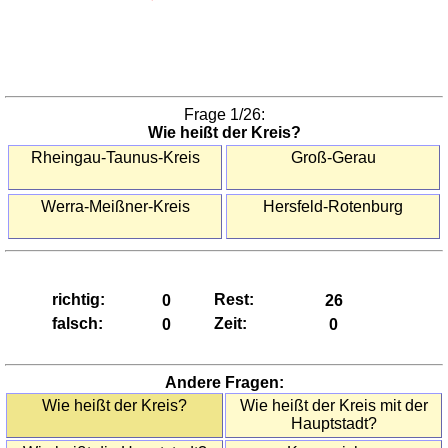
(Regionen)
Griechenland
(Regionen)
Irland
(Grafschaften)
Frage
1
/26:
Italien
Wie heißt der Kreis?
(Provinzen)
Rheingau-Taunus-Kreis
Groß-Gerau
Italien
(Regionen)
Werra-Meißner-Kreis
Hersfeld-Rotenburg
Österreich
(Bezirke)
Österreich
(Bundesländer)
richtig:
Rest:
falsch:
Zeit:
Polen
(Woiwodschaften)
Portugal
Andere Fragen:
(Distrikte)
Wie heißt der Kreis?
Wie heißt der Kreis mit der
Rumänien
Hauptstadt?
(Kreise)