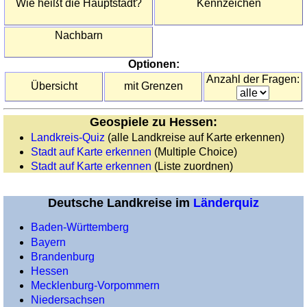
Wie heißt die Hauptstadt?
Kennzeichen
Schottland
(council
Nachbarn
areas)
Schweiz
Optionen:
(Kantone)
Anzahl der Fragen:
Übersicht
mit Grenzen
Spanien
(Regionen)
Geospiele zu Hessen:
Spanien
Landkreis-Quiz
(alle Landkreise auf Karte erkennen)
(Provinzen)
Stadt auf Karte erkennen
(Multiple Choice)
Tschechien
Stadt auf Karte erkennen
(Liste zuordnen)
(Regionen)
Türkei
Deutsche Landkreise im
Länderquiz
(Provinzen)
Ukraine
Baden-Württemberg
Bayern
(Oblaste)
Brandenburg
Wales
Hessen
(Grafschaften)
Mecklenburg-Vorpommern
Deutschland
Niedersachsen