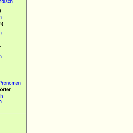
ndisch
)
h
n)
h
h
r
h
h
Pronomen
örter
ch
h
h