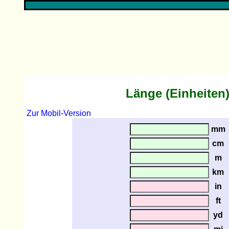
Länge (Einheiten
Zur Mobil-Version
mm
cm
m
km
in
ft
yd