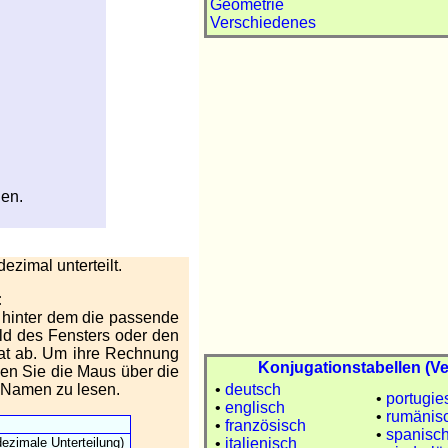
Geometrie
Verschiedenes
len.
zimal unterteilt.
:
 hinter dem die passende
Feld des Fensters oder den
tat ab. Um ihre Rechnung
Konjugationstabellen (V
en Sie die Maus über die
n Namen zu lesen.
•
deutsch
•
portugie
•
englisch
•
rumänis
•
französisch
•
spanisc
ezimale Unterteilung)
•
italienisch