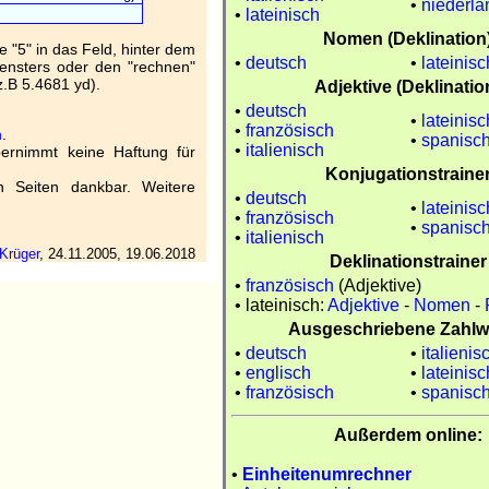
•
niederlä
•
lateinisch
Nomen (Deklination
e "5" in das Feld, hinter dem
•
deutsch
•
lateinisc
 Fensters oder den "rechnen"
z.B 5.4681 yd).
Adjektive (Deklinatio
•
deutsch
•
lateinisc
•
französisch
n
.
•
spanisc
•
italienisch
ernimmt keine Haftung für
Konjugationstraine
n Seiten dankbar. Weitere
•
deutsch
•
lateinisc
•
französisch
•
spanisc
•
italienisch
Krüger
,
24.11.2005, 19.06.2018
Deklinationstrainer
•
französisch
(Adjektive)
• lateinisch:
Adjektive
-
Nomen
-
Ausgeschriebene Zahlw
•
deutsch
•
italienis
•
englisch
•
lateinisc
•
französisch
•
spanisc
Außerdem online:
•
Einheitenumrechner