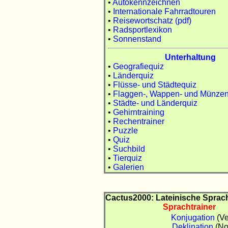
•
Autokennzeichnen
•
Internationale Fahrradtouren
•
Reisewortschatz (pdf)
•
Radsportlexikon
•
Sonnenstand
Unterhaltung
•
Geografiequiz
•
Länderquiz
•
Flüsse- und Städtequiz
•
Flaggen-, Wappen- und Münzen
•
Städte- und Länderquiz
•
Gehirntraining
•
Rechentrainer
•
Puzzle
•
Quiz
•
Suchbild
•
Tierquiz
•
Galerien
Cactus2000: Lateinische Sprac
Sprachtrainer
Konjugation
(Ve
Deklination
(No