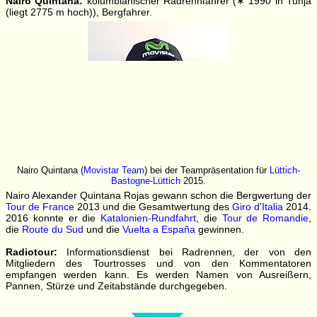
Nairo Quintana:
kolumbianischer Radrennfahrer (∗ 1990 in Tunja
(liegt 2775 m hoch)), Bergfahrer.
Nairo Quintana (
Movistar Team
) bei der Teampräsentation für
Lüttich-
Bastogne-Lüttich
2015.
Nairo Alexander Quintana Rojas gewann schon die Bergwertung der
Tour de France
2013 und die Gesamtwertung des
Giro d'Italia
2014.
2016 konnte er die
Katalonien-Rundfahrt
, die
Tour de Romandie
,
die
Route du Sud
und die
Vuelta a España
gewinnen.
Radiotour:
Informationsdienst bei Radrennen, der von den
Mitgliedern des Tourtrosses und von den Kommentatoren
empfangen werden kann. Es werden Namen von Ausreißern,
Pannen, Stürze und Zeitabstände durchgegeben.