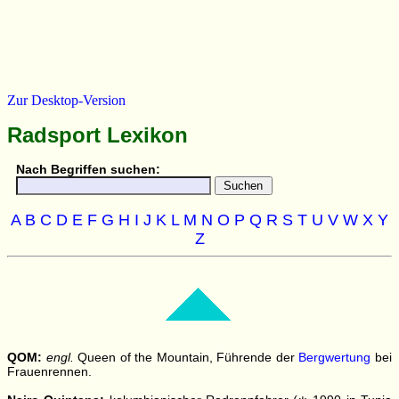
Zur Desktop-Version
Radsport Lexikon
Nach Begriffen suchen:
A
B
C
D
E
F
G
H
I
J
K
L
M
N
O
P
Q
R
S
T
U
V
W
X
Y
Z
QOM:
engl.
Queen of the Mountain, Führende der
Bergwertung
bei
Frauenrennen.