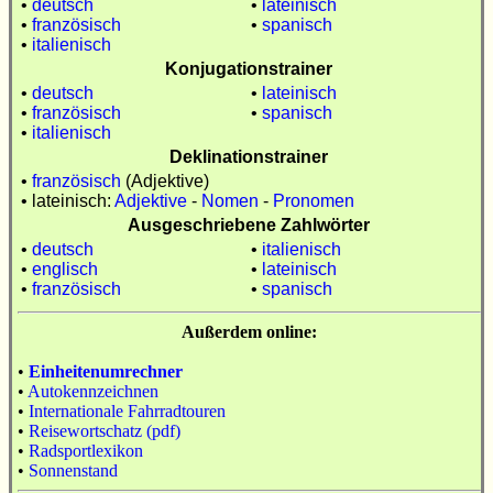
•
deutsch
•
lateinisch
•
französisch
•
spanisch
•
italienisch
Konjugationstrainer
•
deutsch
•
lateinisch
•
französisch
•
spanisch
•
italienisch
Deklinationstrainer
•
französisch
(Adjektive)
• lateinisch:
Adjektive
-
Nomen
-
Pronomen
Ausgeschriebene Zahlwörter
•
deutsch
•
italienisch
•
englisch
•
lateinisch
•
französisch
•
spanisch
Außerdem online:
•
Einheitenumrechner
•
Autokennzeichnen
•
Internationale Fahrradtouren
•
Reisewortschatz (pdf)
•
Radsportlexikon
•
Sonnenstand