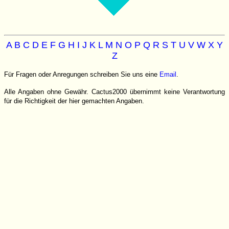
A
B
C
D
E
F
G
H
I
J
K
L
M
N
O
P
Q
R
S
T
U
V
W
X
Y
Z
Für Fragen oder Anregungen schreiben Sie uns eine
Email
.
Alle Angaben ohne Gewähr. Cactus2000 übernimmt keine Verantwortung
für die Richtigkeit der hier gemachten Angaben.