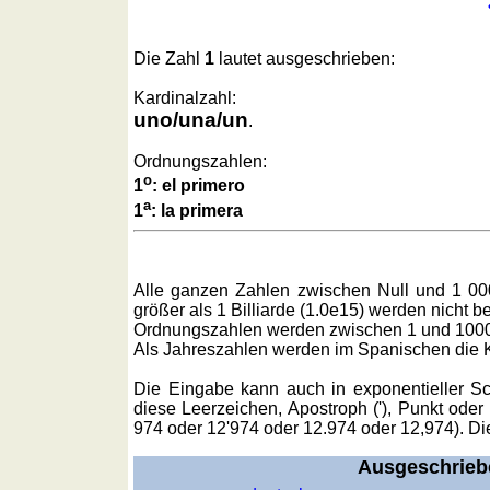
Regionenquiz
Sonnenaufgang, Sonnenuntergang
Städtequiz
Die Zahl
1
lautet ausgeschrieben:
Liste
mit
Kardinalzahl:
spanischen
uno/una/un­
.
Provinzen
Ordnungszahlen:
Sonnenaufgang,
o
1
: el primero­
Sonnenuntergang
a
1
: la primera­
Mehr
Sprachen
Deutsch
Alle ganzen Zahlen zwischen Null und 1 0
Englisch
größer als 1 Billiarde (1.0e15) werden nicht be
Französisch
Ordnungszahlen werden zwischen 1 und 1000
Als Jahreszahlen werden im Spanischen die K
Italienisch
Lateinisch
Die Eingabe kann auch in exponentieller S
Niederländisch
diese Leerzeichen, Apostroph ('), Punkt ode
974 oder 12'974 oder 12.974 oder 12,974). Die
Portugiesisch
Rumänisch
Ausgeschrieb