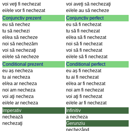
voi veţi fi nechezat
voi aveţi să nechezaţi
ei/ele vor fi nechezat
ei/ele au să necheze
Conjunctiv prezent
Conjunctiv perfect
eu să nechez
eu să fi nechezat
tu să nechezi
tu să fi nechezat
el/ea să necheze
el/ea să fi nechezat
noi să nechezăm
noi să fi nechezat
voi să nechezaţi
voi să fi nechezat
ei/ele să necheze
ei/ele să fi nechezat
Conditional prezent
Conditional perfect
eu aș necheza
eu aș fi nechezat
tu ai necheza
tu ai fi nechezat
el/ea ar necheza
el/ea ar fi nechezat
noi am necheza
noi am fi nechezat
voi aţi necheza
voi aţi fi nechezat
ei/ele ar necheza
ei/ele ar fi nechezat
Imperativ
Infinitiv
nechează
a necheza
nechezaţi
Gerunziu
nechezând