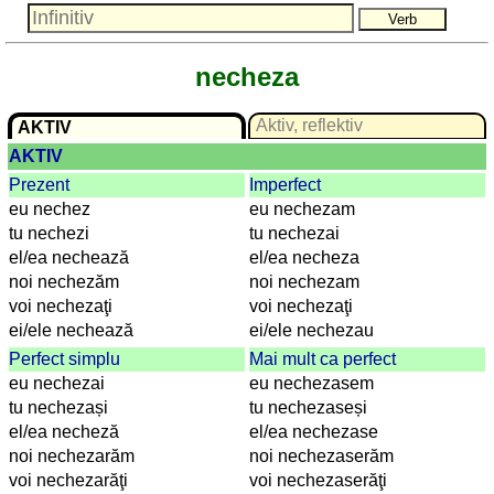
Lateinisch
Niederländisch
Portugiesisch
necheza
Rumänisch
Spanisch
Aktiv, reflektiv
AKTIV
Nützliches
AKTIV
Prezent
Imperfect
Umrechner
eu nechez
eu nechezam
Autokennzeichen
tu nechezi
tu nechezai
Sonnenstand
el/ea nechează
el/ea necheza
Fahrradtouren
noi nechezăm
noi nechezam
Reisewortschatz
voi nechezaţi
voi nechezaţi
SPIELE
ei/ele nechează
ei/ele nechezau
Perfect simplu
Mai mult ca perfect
Geografie
eu nechezai
eu nechezasem
Küstenquiz
tu nechezași
tu nechezaseși
Geografiequiz
el/ea necheză
el/ea nechezase
Länderquiz
noi nechezarăm
noi nechezaserăm
Flüsse-
voi nechezarăţi
voi nechezaserăţi