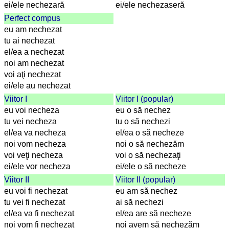
und
ei/ele nechezară
ei/ele nechezaseră
Städtequiz
Perfect compus
Flaggen-,
eu am nechezat
Wappen-
tu ai nechezat
und
el/ea a nechezat
Münzenquiz
noi am nechezat
Städte-
voi aţi nechezat
und
ei/ele au nechezat
Länderquiz
Viitor I
Viitor I (popular)
eu voi necheza
eu o să nechez
weitere
tu vei necheza
tu o să nechezi
Spiele
Gehirntraining
el/ea va necheza
el/ea o să necheze
Rechentrainer
noi vom necheza
noi o să nechezăm
Puzzle
voi veţi necheza
voi o să nechezaţi
Quiz
ei/ele vor necheza
ei/ele o să necheze
Suchbild
Viitor II
Viitor II (popular)
Tierquiz
eu voi fi nechezat
eu am să nechez
tu vei fi nechezat
ai să nechezi
el/ea va fi nechezat
el/ea are să necheze
noi vom fi nechezat
noi avem să nechezăm